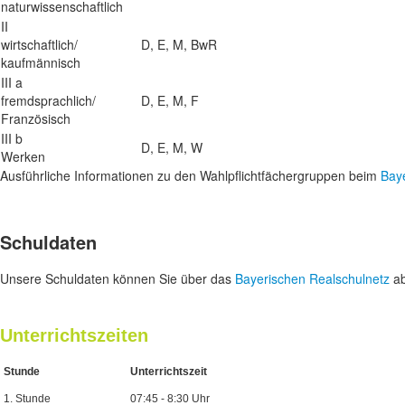
naturwissenschaftlich
II
wirtschaftlich/
D, E, M, BwR
kaufmännisch
III a
fremdsprachlich/
D, E, M, F
Französisch
III b
D, E, M, W
Werken
Ausführliche Informationen zu den Wahlpflichtfächergruppen beim
Bay
Schuldaten
Unsere Schuldaten können Sie über das
Bayerischen Realschulnetz
ab
Unterrichtszeiten
Stunde
Unterrichtszeit
1. Stunde
07:45 - 8:30 Uhr