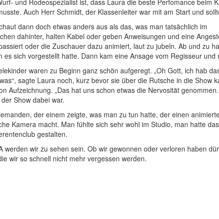
urf- und Rodeospezialist ist, dass Laura die beste Perfomance beim Ka
 musste. Auch Herr Schmidt, der Klassenleiter war mit am Start und so
schaut dann doch etwas anders aus als das, was man tatsächlich im
hen dahinter, halten Kabel oder geben Anweisungen und eine Angeste
passiert oder die Zuschauer dazu animiert, laut zu jubeln. Ab und zu
n es sich vorgestellt hatte. Dann kam eine Ansage vom Regisseur und
elekinder waren zu Beginn ganz schön aufgeregt. „Oh Gott, ich hab das
as“, sagte Laura noch, kurz bevor sie über die Rutsche in die Show k
chon Aufzeichnung. „Das hat uns schon etwas die Nervosität genomme
n der Show dabei war.
jemanden, der einem zeigte, was man zu tun hatte, der einen animierte
che Kamera macht. Man fühlte sich sehr wohl im Studio, man hatte das
erentenclub gestalten.
erden wir zu sehen sein. Ob wir gewonnen oder verloren haben dürfen
die wir so schnell nicht mehr vergessen werden.