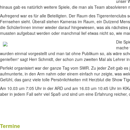
unser W
hinaus gab es natürlich weitere Spiele, die man als Team absolvieren
Aufregend war es für alle Beteiligten. Der Raum des Tigerentenclubs 
Fernsehen sieht. Überall stehen Kameras im Raum, ein Dutzend Mensc
die SchülerInnen immer wieder darauf hingewiesen, was als nächstes 
mussten aufgebaut werden oder manchmal lief etwas nicht so, wie ma
Die Spi
mache w
wurden einmal vorgestellt und man tat ohne Publikum so, als wäre s
genießen“ sagt Herr Schmidt, der schon zum zweiten Mal als Lehrer i
Perfekt organisiert war der ganze Tag vom SWR. Zu jeder Zeit gab es 
aufmunterte, in den Arm nahm oder einem einfach nur zeigte, was wel
Gefühl, das ganz viele tolle Persönlichkeiten mit Herzblut die Show Tig
Am 10.03 um 7:05 Uhr in der ARD und am 16.03 um 10:45 Uhr im KIKA w
aber in jedem Fall sehr viel Spaß und sind um eine Erfahrung reicher, 
Termine