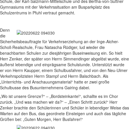
Schule, der Karl-Salzmann-Mittelschule und des Bertha-von-Suttner
Gymnasiums mit der Verkehrssituation am Busparkplatz des
Schulzentrums in Pfuhl vertraut gemacht.
Denn
die
Sicherheitsbeauftragte für Verkehrserziehung an der Inge-Aicher-
Scholl-Realschule, Frau Natascha Rüdiger, lud wieder die
benachbarten Schulen zur diesjährigen Buseinweisung ein. So hielt
Herr Zenker, der später von Herrn Simmendinger abgelöst wurde, eine
äußerst lebendige und einprägsame Schulstunde. Unterstützt wurde
er von Herrn Kaupper, einem Schulbusfahrer, und von den Neu-Ulmer
Verkehrspolizisten Herrn Stampf und Herrn Balschbach. Als
„Unterrichts- und Anschauungsmaterial“ hatte er zwei große
Schulbusse des Busunternehmens Gairing dabei.
„Wo ist unsere Grenze?“ – „Bordsteinkante!“, schallte es im Chor
zurück. „Und was machen wir da?“ – „Einen Schritt zurück!“ Herr
Zenker brachte den Schülerinnen und Schüler in lebendiger Weise das
Warten auf den Bus, das geordnete Einsteigen und auch das tägliche
Grüßen bei: „Guten Morgen, Herr Busfahrer!“